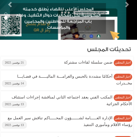
الجنايات الكبرى تصدر حكمًا بالإعدام
شنقًا حتى الموت في قضية قتل
تحديثات المجلس
ضمن سلسلة لقاءات مشتركة
21 نوفمبر، 2022
أخبار المجلس
أحكامًا مشددة بالحبس والغرامـــة الماليـــــة في قضـايـــا
أخبار المجلس
مخــدرات
14 نوفمبر، 2022
المكتب الفني يعقد اجتماعه الثاني لمناقشة إجراءات استئناف
أخبار المجلس
الأحكام الجزائية
13 نوفمبر، 2022
الإدارة العـــــامة لشــــــؤون المحـــــاكم تناقش سير العمل مع
أخبار المجلس
رؤساء الأقلام ومأموري التنفيذ
13 نوفمبر، 2022