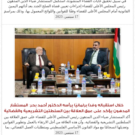
في مراسم رسمية
في سبيل تحقيق غايات القضاء المنشودة، استكمل المستشار ضياء الدّين المدهون
رئيس المجلس الأعلى للقضاء إجراءاتِ تعيين قضاة الصلح الجدد بعد أدائهم اليمينَ
القانونية أمام المجلس الأعلى للقضاء وفقًا للقوانين واللوائح المعمول بها، وذلك بمراسمَ
رسمية أقيمت في قصر العدل بغزة. وحضر مراسم الحفل مستشارو المحكمة العليا
17 سبتمبر، 2023
والاستئناف، ورؤساء المحاكم النظامية، والمدير العام المحاكم، والمدير...
المزيد
خلال استقباله وفدًا برلمانيًا يرأسه الدكتور أحمد بحر: المستشار
المدهون يؤكد على عمق العلاقة بين السلطتين التشريعية والقضائية
أكد المستشار ضياء الدين المدهون رئيس المجلس الأعلى للقضاء على عمق العلاقة بين
السلطتين التشريعية والقضائية، وأن هذه العلاقة من أجل الارتقاء بالعمل وتطوير القوانين