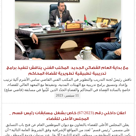
مع بداية العام القضائي الجديد: المكتب الفني يناقش تنفيذ برامج
تدريبية تطبيقية تطويرية لقضاة المحاكم
ناقش رئيسُ لجنة التدريب والتطوير في المكتب الفني القاضي سامي الأشرم آليةَ ترتيب
وإعداد وتنسيق برامج تدريبية مع الهيئات المدنية، وتنفيذها مع المعهد العالي للقضاء،
خاصةٍ بالسادة القضاة في المحاكم والقضاةِ الجدُد الذين عُيِّنوا في مسابقة (قاضي صلح)
لعام 2023م. وأكَّد الأشرم خلالَ اجتماعِه مع عضو لجنة التدريب الأستاذِ بشير الحرتاني
11 سبتمبر، 2023
ومدير المكتب للمعهد العالي...
المزيد
اعلان داخلي رقم (67/2023) خاص بشغل مسابقات رئيس قسم _
المجلس الأعلى للقضاء
يعلن المجلس الأعلى للقضاء بالتعاون مع ديوان الموظفين العام عن فتح باب التسابق