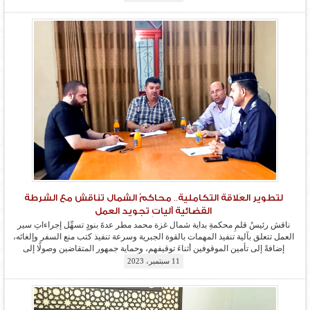
وتعديلها انسجامًا مع مواد القانون الأساسي الفلسطيني ومتطلبات العمل القضائي، بما
يسهم في تحقيق العدالة بين المواطنين ومواكبة التطور المستمر، مبينًا أن استقلال
17 سبتمبر، 2023
القضاء وإنفاذ أحكامه يؤدي إلى استقرار المجتمع،...
المزيد
لتطوير العَلاقة التكاملية.. محاكمُ الشمال تناقش مع الشرطة
القضائية آلياتِ تجويد العمل
ناقش رئيسُ قلمِ محكمةِ بداية شمال غزة محمد مطر عدةَ بنودٍ تسهِّل إجراءاتِ سير
العمل تتعلق بآلية تنفيذ المهمات بالقوة الجبرية وسرعة تنفيذ كتب منع السفر وإلغائه،
إضافةً إلى تأمين الموقوفين أثناءَ توقيفهم، وحماية جمهور المتقاضين وصولًا إلى
مُخرجات تضمَن سهولةَ الإجراءات وسرعتَها، مؤكِّدًا حُسْنَ التعامل مع جمهور المتقاضين،
11 سبتمبر، 2023
وتسهيلَ معاملتهم ضمنَ حدود السياسة العامَّة...
المزيد