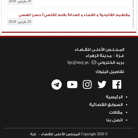
إضاءة في بعض من أصول المرافعة بقلم قاضي/ عماد النبيه
29 مارس، 2018
مفاهيم القانونية و القضاء و العدالة بقلم القاضي/أ.حسن الهسي
29 مارس، 2018
المـجـلـس الأعلـى للقـضـاء
غـزة – مدينة الزهراء
بريد الكتروني
: hjc@moj.ps
تفاصيل البلوك
الرئيسية
السوابق القضائية
مقالات
اتصل بنا