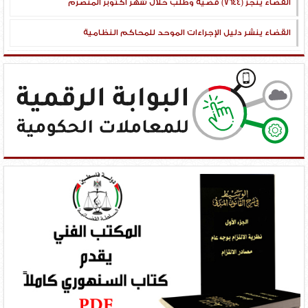
القضاء ينجز (٧٦٤٤) قضية وطلب خلال شهر أكتوبر المنصرم
القضاء ينشر دليل الإجراءات الموحد للمحاكم النظامية