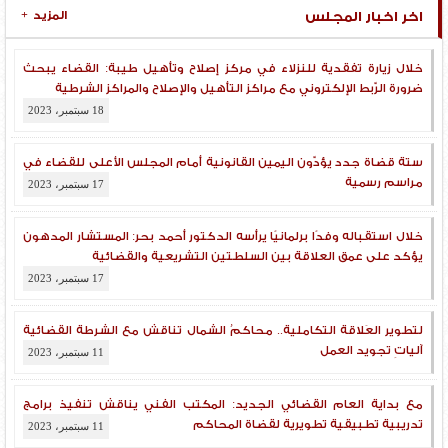
اخر اخبار المجلس
المزيد
+
المستشار المدهون يعقد اجتماعًا لرؤساء هيئات محكمة النقض
أخبار المجلس
6 نوفمبر، 2022
خلال زيارة تفقدية للنزلاء في مركز إصلاح وتأهيل طيبة: القضاء يبحث
ضرورة الرّبط الإلكتروني مع مراكز التأهيل والإصلاح والمراكز الشرطية
18 سبتمبر، 2023
ستة قضاة جدد يؤدّون اليمين القانونية أمام المجلس الأعلى للقضاء في
مراسم رسمية
17 سبتمبر، 2023
خلال استقباله وفدًا برلمانيًا يرأسه الدكتور أحمد بحر: المستشار المدهون
يؤكد على عمق العلاقة بين السلطتين التشريعية والقضائية
17 سبتمبر، 2023
لتطوير العَلاقة التكاملية.. محاكمُ الشمال تناقش مع الشرطة القضائية
آلياتِ تجويد العمل
11 سبتمبر، 2023
مع بداية العام القضائي الجديد: المكتب الفني يناقش تنفيذ برامج
تدريبية تطبيقية تطويرية لقضاة المحاكم
11 سبتمبر، 2023