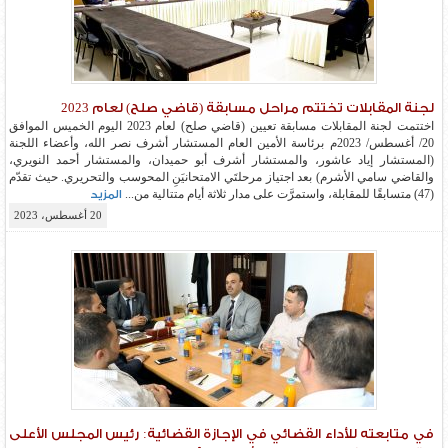
لجنة المقابلات تختتم مراحل مسابقة (قاضي صلح) لعام 2023
اختتمت لجنة المقابلات مسابقة تعيين (قاضي صلح) لعام 2023 اليوم الخميس الموافق
20/ أغسطس/ 2023م برئاسة الأمين العام المستشار أشرف نصر الله، وأعضاء اللجنة
(المستشار إياد عاشور، والمستشار أشرف أبو حميدان، والمستشار أحمد النويري،
والقاضي سامي الأشرم) بعد اجتياز مرحلتَي الامتحانيَنِ المحوسب والتحريري. حيث تقدّم
(47) متسابقًا للمقابلة، واستمرَّت على مدار ثلاثة أيام متتالية من...
المزيد
20 أغسطس، 2023
في متابعته للأداء القضائي في الإجازة القضائية: رئيس المجلس الأعلى