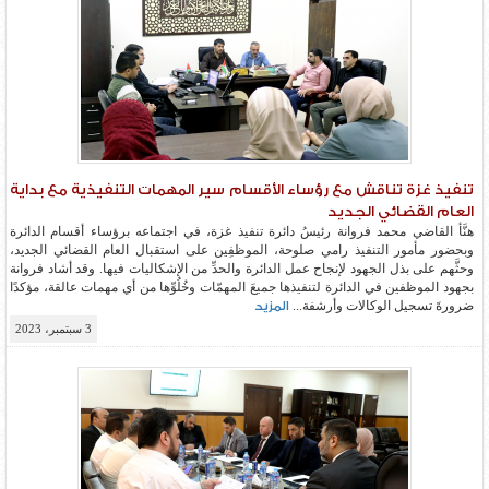
تنفيذ غزة تناقش مع رؤساء الأقسام سير المهمات التنفيذية مع بداية
العام القضائي الجديد
هنَّأ القاضي محمد فروانة رئيسُ دائرة تنفيذ غزة، في اجتماعه برؤساء أقسام الدائرة
وبحضور مأمور التنفيذ رامي صلوحة، الموظفِين على استقبال العام القضائي الجديد،
وحثَّهم على بذل الجهود لإنجاح عمل الدائرة والحدِّ من الإشكاليات فيها. وقد أشاد فروانة
بجهود الموظفين في الدائرة لتنفيذها جميعَ المهمّات وخُلُوِّها من أي مهمات عالقة، مؤكدًا
ضرورةَ تسجيل الوكالات وأرشفة...
المزيد
3 سبتمبر، 2023