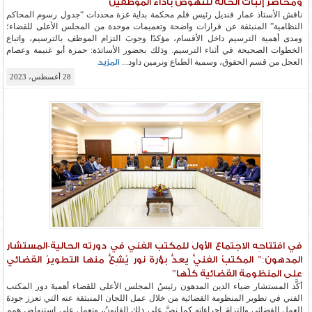
ومحاضر إثبات الحالة للنهوض بأداء الموظفين
ناقش الأستاذ عمار قنديل رئيس قلم محكمة بداية غزة محددات “جدول رسوم المحاكم
النظامية” المنبثقة عن قرارات واضحة وتعميمات موحدة من المجلس الأعلى للقضاء؛
ومدى أهمية الترسيم داخل الأقسام، مؤكدًا وجوبَ التزام الموظف بالترسيم، واتباع
الخطوات الصحيحة في أثناء الترسيم. وذلك بحضور الأساتذة: حمزة أبو غنيمة وعصام
العجل من قسم الحقوق، وسمية الطباع ونرمين داود...
المزيد
28 أغسطس، 2023
في افتتاحِه الاجتماعَ الأولَ للمكتب الفني في دورته الحالية-المستشار
المدهون:” المكتبُ الفنيُّ يعدُّ بؤرةَ نور يُشِعُّ منها التطويرُ القضائي
على المنظومةِ القضائية كلِّها”
أكَّد المستشار ضياء الدين المدهون رئيسُ المجلس الأعلى للقضاء أهميةَ دور المكتب
الفني في تطوير المنظومة القضائية من خلال عمل اللجان المنبثقة عنه التي تعزز جودةَ
العمل القضائي والتزامَ إجراءاتِه كما نصَّ على ذلك القانونُ، وتعمل على استنهاض همم