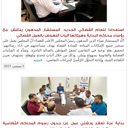
استعدادًا للعام القضائي الجديد: المستشار المدهون يناقش مع
رؤساء محاكم البداية وهيئاتها آليات النهوض بالعمل القضائي
أكَّد المستشارُ ضياء الدين المدهون رئيسُ المجلس الأعلى للقضاء أنَّ المجلسَ يعمل على
تسخير جميع الإمكانات المتاحة للسادة القضاة بهدف مساعدتِهم في أداء رسالتهم؛
لتحقيق نقلةٍ نوعية في التقاضي تُشعِرُ المواطنَ بالعدالةِ الناجزة، وتقدِّم له الخِدْماتِ
القضائيةَ والقانونيةَ بسهولةٍ ويُسْر، وذلك من خلال آلياتٍ مُحدثةٍ ومُؤهلةٍ، تستهدف تعزيزَ
الكفاءة الفنية، وإتاحةَ التحوُّل الرَّقْميِّ لإجراءات التقاضي،...
المزيد
3 سبتمبر، 2023
بداية غزة تعقد ورشتي عمل عن جدول رسوم المحاكم النِّظامية