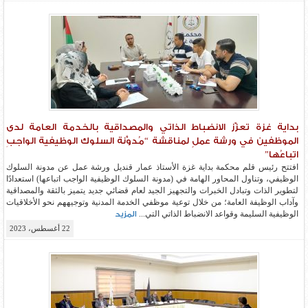
بداية غزة تعزّز الانضباط الذاتي والمصداقية بالخدمة العامة لدى
الموظفين في ورشة عملٍ لمناقشة “مُدوَّنة السلوك الوظيفية الواجبِ
اتباعُها”
افتتح رئيس قلم محكمة بداية غزة الأستاذ عمار قنديل ورشة عمل عن مدونة السلوك
الوظيفي، وتناول المحاور الهامة في (مدونة السلوك الوظيفية الواجب اتباعها) استعدادًا
لتطوير الذات وتبادل الخبرات والتجهيز الجيد لعام قضائي جديد يتميز بالثقة والمصداقية
وآداب الوظيفة العامة؛ من خلال توعية موظفي الخدمة المدنية وتوجيههم نحو الأخلاقيات
الوظيفية السليمة وقواعد الانضباط الذاتي التي...
المزيد
22 أغسطس، 2023