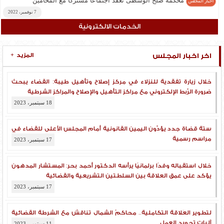
محكمة صلح الوسطى تعقد اجتماعًا مشتركًا مع المحامين
أخبار المجلس
7 نوفمبر، 2022
الخدمات الالكترونية
الجـنـايــــات الكـــبـرى تـصــــدر حكمًا بالسجن عشر سنوات
أخبار المجلس
بقضية مخـدرات
7 نوفمبر، 2022
اخر اخبار المجلس
المزيد
+
المستشار المدهون يعقد اجتماعًا لرؤساء هيئات محكمة النقض
أخبار المجلس
6 نوفمبر، 2022
خلال زيارة تفقدية للنزلاء في مركز إصلاح وتأهيل طيبة: القضاء يبحث
ضرورة الرّبط الإلكتروني مع مراكز التأهيل والإصلاح والمراكز الشرطية
18 سبتمبر، 2023
ستة قضاة جدد يؤدّون اليمين القانونية أمام المجلس الأعلى للقضاء في
مراسم رسمية
17 سبتمبر، 2023
خلال استقباله وفدًا برلمانيًا يرأسه الدكتور أحمد بحر: المستشار المدهون
يؤكد على عمق العلاقة بين السلطتين التشريعية والقضائية
17 سبتمبر، 2023
لتطوير العَلاقة التكاملية.. محاكمُ الشمال تناقش مع الشرطة القضائية
آلياتِ تجويد العمل
11 سبتمبر، 2023