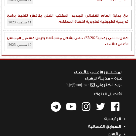
مع بداية العام القضائي الجديد: المكتب الفني يناقش تنفيذ برامج
تدريبية تطبيقية تطويرية لقضاة المحاكم
11 سبتمبر، 2023
اعلان داخلي رقم (67/2023) خاص بشغل مسابقات رئيس قسم _ المجلس
الأعلى للقضاء
10 سبتمبر، 2023
المـجـلـس الأعلـى للقـضـاء
غـزة – مدينة الزهراء
بريد الكتروني
: hjc@moj.ps
تفاصيل البلوك
الرئيسية
السوابق القضائية
مقالات