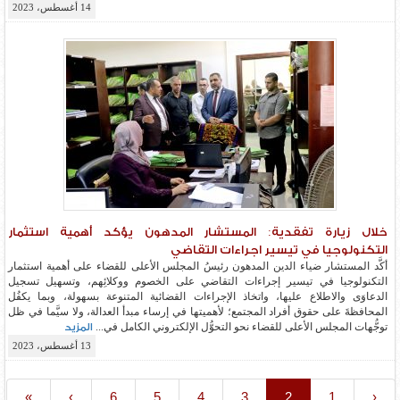
14 أغسطس، 2023
خلال زيارة تفقدية: المستشار المدهون يؤكد أهمية استثمار
التكنولوجيا في تيسير اجراءات التقاضي
أكَّد المستشار ضياء الدين المدهون رئيسُ المجلس الأعلى للقضاء على أهمية استثمار
التكنولوجيا في تيسير إجراءات التقاضي على الخصوم ووكلائِهم، وتسهيل تسجيل
الدعاوَى والاطلاع عليها، واتخاذ الإجراءات القضائية المتنوعة بسهولة، وبما يكفُل
المحافظةَ على حقوق أفراد المجتمع؛ لأهميتها في إرساء مبدأ العدالة، ولا سيَّما في ظل
توجُّهات المجلس الأعلى للقضاء نحو التحوُّل الإلكتروني الكامل في...
المزيد
13 أغسطس، 2023
»
›
6
5
4
3
2
1
‹