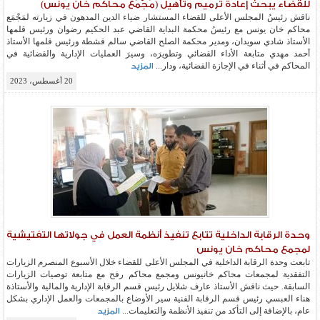
للقضاء يبحث إعادة ترميم وتأهيل (مَجْمَع محاكم خان يونس)
ناقش رئيسُ المجلس الأعلى للقضاء المستشار ضياء الدين المدهون في زيارته لمَجْمَع
محاكم خان يونس مع رئيسُ محكمة البداية القاضي عبد الحكيم رضوان ورئيس قلمها
الأستاذ شادي سويدان، ومدير محكمة الصلح القاضي سالم قشطة ورئيس قلمها الأستاذ
أحمد مهدي متابعة الأداء القضائي وتطويرَه، وسيرَ العمليات الإدارية والقضائية في
المحاكم في أثناء في الإجازة القضائية، ودار...
المزيد
20 أغسطس، 2023
وحدة الرقابة الداخلية تتابع تنفيذ أنظمة العمل في جولاتها التفتيشية
لمجمع محاكم خان يونس
تابعت وحدة الرقابة الداخلية في المجلس الأعلى للقضاء خلال الأسبوع المنصرم الزيارات
التفقدية لمجمعات محاكم خانيونس ومجمع محاكم رفح مع متابعة توصيات الزيارات
السابقة. حيث ناقش الأستاذ عارف شلايل رئيس قسم الرقابة الإدارية والمالية والأستاذة
هناء العبسي رئيس قسم الرقابة الفنية سير الأوضاع بالمجمعات والعمل الإداري بشكل
عام، بالإضافة إلى التأكد من تنفيذ الأنظمة والتعليمات...
المزيد